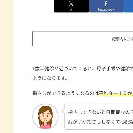
X
Facebook
記事内に広
1歳半健診が近づいてくると、母子手帳や健診
ようになります。
指さしができるようになるのは
平均９～１０か
指さしできないと
自閉症
なの
我が子が指さししなくて心配