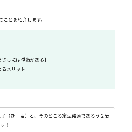
のことを紹介します。
指さしには種類がある】
よるメリット
息子（きー君）と、今のところ定型発達であろう２歳
ます！