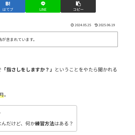
はてブ
LINE
コピー
2024.05.25
2025.06.19
告が含まれています。
で
「指さしをしますか？」
ということをやたら聞かれる
月
。
？
なんだけど、何か
練習方法
はある？