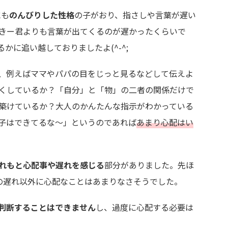
にも
のんびりした性格
の子がおり、指さしや言葉が遅い
きー君よりも言葉が出てくるのが遅かったくらいで
かに追い越しておりましたよ(^-^;
、例えばママやパパの目をじっと見るなどして伝えよ
くしているか？「自分」と「物」の二者の関係だけで
築けているか？大人のかんたんな指示がわかっている
子はできてるな～」というのであれば
あまり心配はい
れもと心配事や遅れを感じる
部分がありました。先ほ
の遅れ以外に心配なことはあまりなさそうでした。
判断することはできません
し、過度に心配する必要は