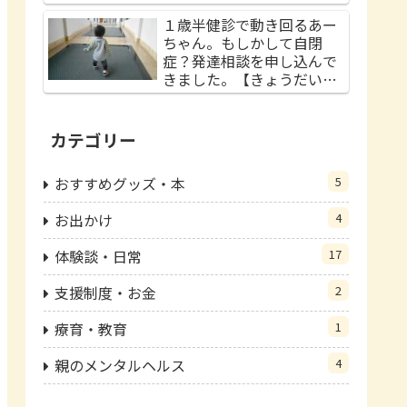
１歳半健診で動き回るあー
ちゃん。もしかして自閉
症？発達相談を申し込んで
きました。【きょうだい
児】
カテゴリー
おすすめグッズ・本
5
お出かけ
4
体験談・日常
17
支援制度・お金
2
療育・教育
1
親のメンタルヘルス
4