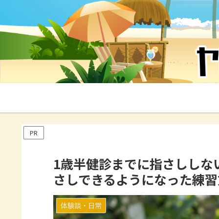
PR
1歳半健診までに指さししな
さしできるようになった練習
体験談・日常