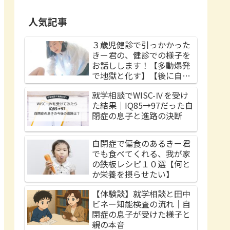
人気記事
３歳児健診で引っかかった
きー君の、健診での様子を
お話しします！【多動爆発
で地獄と化す】【後に自閉
症と診断される】
就学相談でWISC-Ⅳを受け
た結果｜IQ85→97だった自
閉症の息子と進路の決断
自閉症で偏食のあるきー君
でも食べてくれる、我が家
の鉄板レシピ１０選【何と
か栄養を摂らせたい】
【体験談】就学相談と田中
ビネー知能検査の流れ｜自
閉症の息子が受けた様子と
親の本音