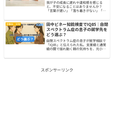
我が子の成長に遅れや違和感を感じる
と、不安になることはありませんか？
「言葉が遅い」「落ち着きがない」「手
先が不器用」などなど。気になることを
検索すると、目に飛び込んでくるのが発
達障害という言葉。「もしかしてうちの
田中ビネー知能検査でIQ85｜自閉
体験談・日常
子、発達障害なのかも？」過去...
スペクトラム症の息子の就学先を
どう選ぶ？
自閉スペクトラム症の息子が就学相談で
「IQ85」と伝えられた私。支援級と通常
級の間で揺れ動く親の気持ちを、元小学
校教諭の視点から綴ります。就学相談の
流れや支援の選び方を知りたい方に。
スポンサーリンク