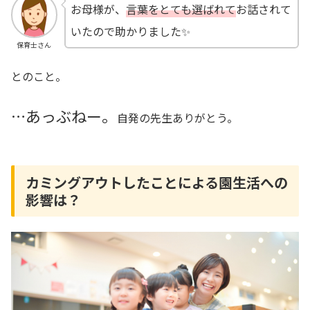
お母様が、
言葉をとても選ばれて
お話されて
いたので助かりました✨
保育士さん
とのこと。
…あっぶねー。
自発の先生
ありがと
う
。
カミングアウトしたことによる園生活への
影響は？