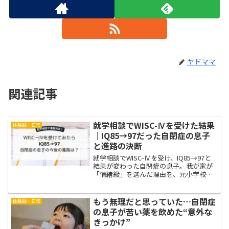
ヤドママ
関連記事
就学相談でWISC-Ⅳを受けた結果
体験談・日常
｜IQ85→97だった自閉症の息子
と進路の決断
就学相談でWISC-Ⅳを受け、IQ85→97と
結果が変わった自閉症の息子。我が家が
「情緒級」を選んだ理由を、元小学校教
諭×母の視点で体験談として詳しく解説
します。
もう無理だと思っていた…自閉症
体験談・日常
の息子が苦い薬を飲めた“意外な
きっかけ”