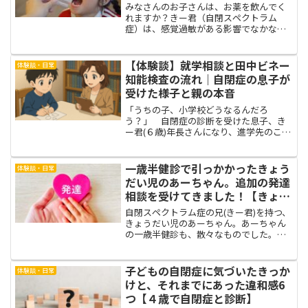
みなさんのお子さんは、お薬を飲んでく
れますか？きー君（自閉スペクトラム
症）は、感覚過敏がある影響でなかなか
お薬を飲んでくれませんでした。甘い薬
であれば何とか飲んでくれましたが、少
しでも苦みがあるものは敏感に反応して
【体験談】就学相談と田中ビネー
体験談・日常
全く飲んでくれず。いろいろ...
知能検査の流れ｜自閉症の息子が
受けた様子と親の本音
「うちの子、小学校どうなるんだろ
う？」 自閉症の診断を受けた息子、き
ー君(６歳)年長さんになり、進学先のこと
を真剣に考える時期になりました。就学
相談の案内を受けたものの…「どんなこ
とをするの？」「特別支援学校？近所の
一歳半健診で引っかかったきょう
体験談・日常
小学校？」「近所の小学校...
だい児のあーちゃん。追加の発達
相談を受けてきました！【きょう
だいで自閉症の可能性は？】
自閉スペクトラム症の兄(きー君)を持つ、
きょうだい児のあーちゃん。あーちゃん
の一歳半健診も、散々なものでした。詳
しくはこちら↓１歳半健診で動き回るあ
ーちゃん。もしかして自閉症？発達相談
を申し込んできました。周りの子達との
子どもの自閉症に気づいたきっか
体験談・日常
あまりの違いに、愕然...
けと、それまでにあった違和感6
つ【４歳で自閉症と診断】