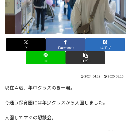
X
Facebook
はてブ
LINE
コピー
2024.04.29
2025.06.15
現在４歳、年中クラスのきー君。
今通う保育園には年少クラスから入園しました。
入園してすぐの
懇談会
。