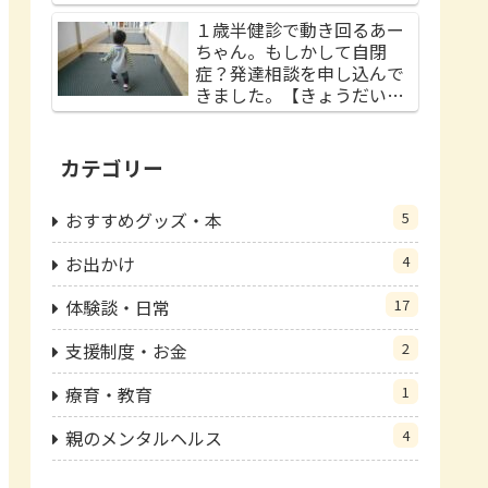
１歳半健診で動き回るあー
ちゃん。もしかして自閉
症？発達相談を申し込んで
きました。【きょうだい
児】
カテゴリー
おすすめグッズ・本
5
お出かけ
4
体験談・日常
17
支援制度・お金
2
療育・教育
1
親のメンタルヘルス
4