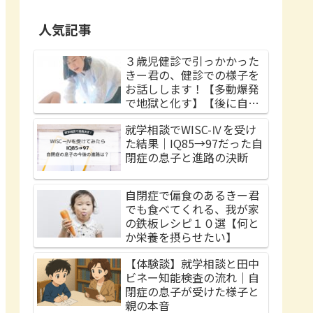
人気記事
３歳児健診で引っかかった
きー君の、健診での様子を
お話しします！【多動爆発
で地獄と化す】【後に自閉
症と診断される】
就学相談でWISC-Ⅳを受け
た結果｜IQ85→97だった自
閉症の息子と進路の決断
自閉症で偏食のあるきー君
でも食べてくれる、我が家
の鉄板レシピ１０選【何と
か栄養を摂らせたい】
【体験談】就学相談と田中
ビネー知能検査の流れ｜自
閉症の息子が受けた様子と
親の本音