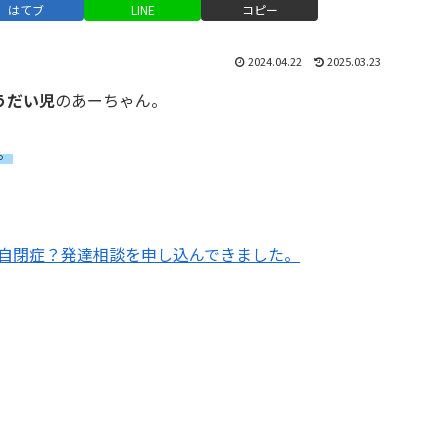
はてブ
LINE
コピー
2024.04.22
2025.03.23
うだい児
のあーちゃん。
。
自閉症？発達相談を申し込んできました。